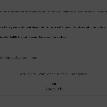
 zu Endverbraucher-Sonderkonditionen aus PARD Nachtsicht Technik - Sondera
kein Rückgaberecht, auf Grund der Abverkauf Sonder- Produkt- Aktionspreise
r alle PARD Produkte trotz Abverkauf bestehen.
Katalog aufgenommen.
Artikelnavigation innerhal
Artikel
26 von 27
in dieser Kategorie
r
Übersicht