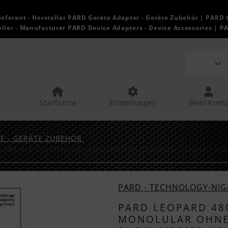
ieferant - Hersteller PARD Geräte Adapter - Geräte Zubehör | PARD 
lier - Manufacturer PARD Device Adapters - Device Accessories | P
Startseite
Einstellungen
Mein Konto
TE - GERÄTE ZUBEHÖR
hne LRF mit Objektiv Durchmesser von 25,0 mm – Lager – Ab
e die "Zurück-" und "Vor-Button" nutzen, um zwischen
PARD - TECHNOLOGY-NIG
​​​​​​PARD LEOPAR
MONOLULAR OHNE 