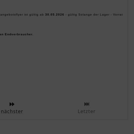
ngebotsflyer ist gültig ab
30.05.2026
- gültig Solange der Lager - Vorrat
 an Endverbraucher.
b dieser Kategorie
nächster
Letzter