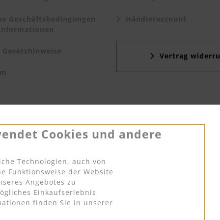
e Geschäftsbedingungen
Händleraccount
informationen
 Gesetzhinweise
Vertrag widerru
um
belehrung &
ormular
wendet Cookies und andere
iche Technologien, auch von
che Funktionsweise der Website
nseres Angebotes zu
nstellungen
ögliches Einkaufserlebnis
ationen finden Sie in unserer