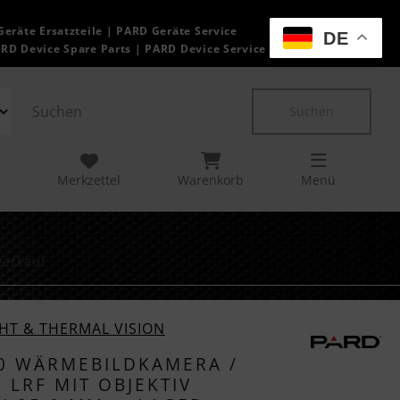
Geräte Ersatzteile | PARD Geräte Service
DE
ARD Device Spare Parts | PARD Device Service
Suchen
Merkzettel
Warenkorb
Menü
verkauf
 den Bildern zu navigieren. Zum Vergrößern klicken Si
HT & THERMAL VISION
D 480 WÄRMEBILDKAMERA /
LRF MIT OBJEKTIV