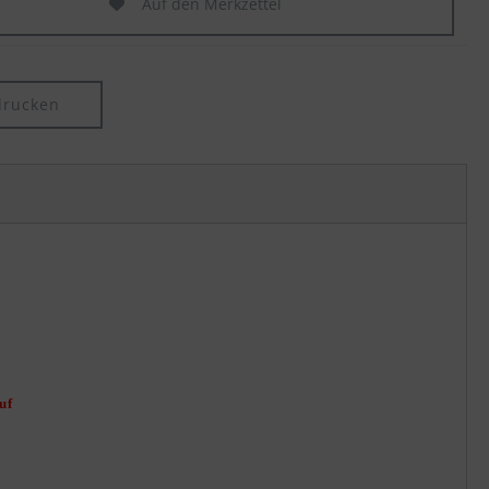
Auf den Merkzettel
drucken
uf