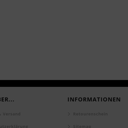
ER...
INFORMATIONEN
 Versand
Retourenschein
tzerklärung
Sitemap