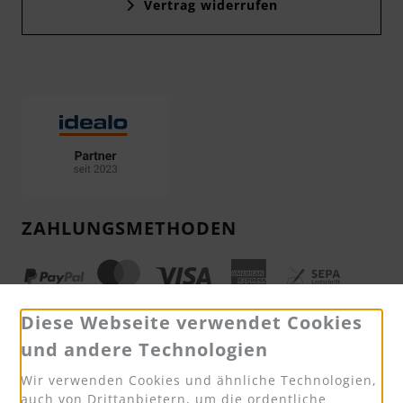
Vertrag widerrufen
ZAHLUNGSMETHODEN
Diese Webseite verwendet Cookies
und andere Technologien
VERSAND
Wir verwenden Cookies und ähnliche Technologien,
auch von Drittanbietern, um die ordentliche